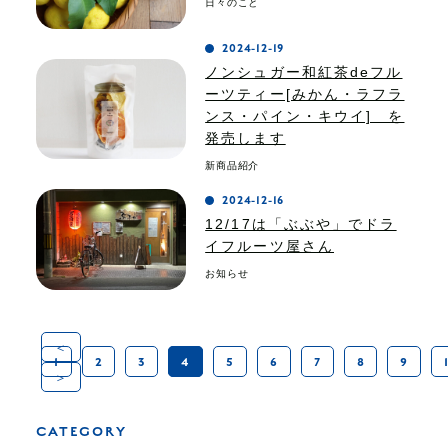
日々のこと
2024-12-19
ノンシュガー和紅茶deフル
ーツティー[みかん・ラフラ
ンス・パイン・キウイ] を
発売します
新商品紹介
2024-12-16
12/17は「ぶぶや」でドラ
イフルーツ屋さん
お知らせ
＜
1
2
3
4
5
6
7
8
9
＞
CATEGORY