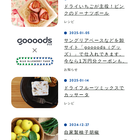
ドライいちごが主役！ピン
クのドーナツボール
レシピ
2025-01-05
サングリアベースなどを卸
サイト「goooods（グッ
ズ）」で仕入れできます。
今なら1万円分クーポンも。
お知らせ
2025-01-14
ドライフルーツミックスで
カッサータ
レシピ
2024-12-27
自家製柚子胡椒