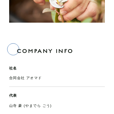
COMPANY INFO
社名
合同会社 アオマド
代表
山寺 豪 (やまでら ごう)