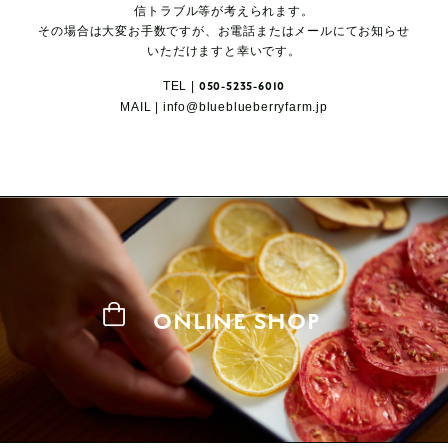
信トラブル等が考えられます。
その場合は大変お手数ですが、お電話またはメールにてお知らせ
いただけますと幸いです。
2.個人情報の利用について
当社は、個人情報を以下の利用目的の達成に必
TEL |
050-5235-6010
MAIL |
info@blueblueberryfarm.jp
要な範囲内で、利用致します。
以下に定めのない目的で個人情報を利用する場
合、あらかじめご本人の同意を得た上で行ない
ます。
（1）登録手続（変更手続、削除手続を含む）
のため
（2）当社が提供するサービスについての情報
ONLINE SHOP
提供のため
（3）当社が提供するサービスを受託し、実施
する事業者への情報提供のため
3.個人情報の安全管理について
当社は、取り扱う個人情報の漏洩、滅失または