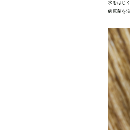
水をはじ
病原菌を