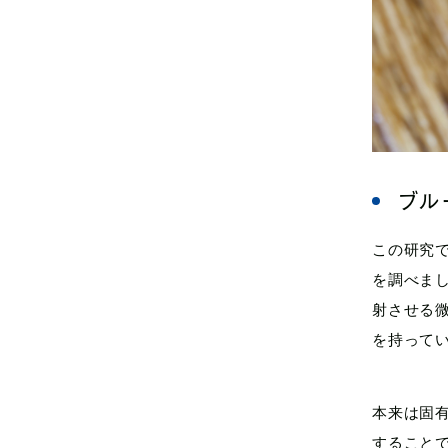
ブル
この研究
を調べま
射させる
を持って
本来は固
すること