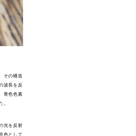
、その構造
の波長を反
、青色色素
た。
の光を反射
造色として