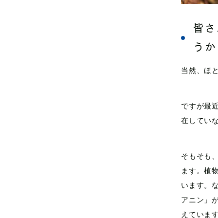
皆さ
うか
当然、ほ
ですが最
在してい
そもそも
ます。植
います。
アニン」
えていま