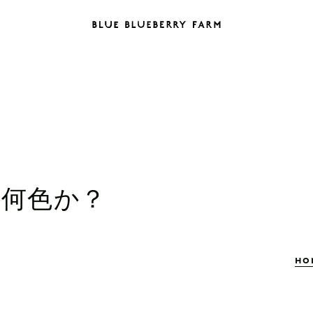
は何色か？
HO