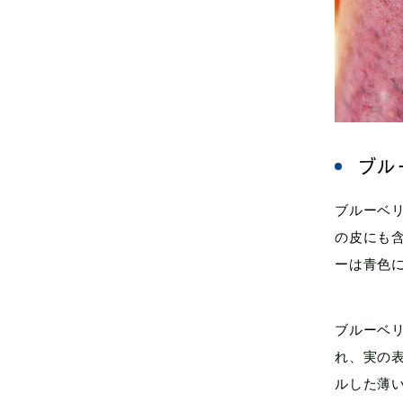
ブル
ブルーベ
の皮にも
ーは青色
ブルーベ
れ、実の
ルした薄