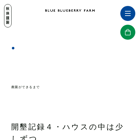
秋保謹製
農園ができるまで
開墾記録４・ハウスの中は少
しずつ